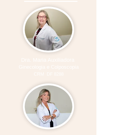
Dra. Maria Auxiliadora
Ginecologia e Colposcopia
CRM DF 8288