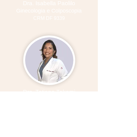
Dra. Isabella Paolilo
Ginecologia e Colposcopia
CRM DF 9339
Dra. Tatiane Takami
Ginecologia e Colposcopia
CRM DF 15734